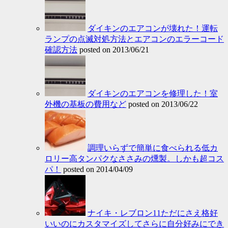
ダイキンのエアコンが壊れた！運転
ランプの点滅対処方法とエアコンのエラーコード
確認方法
posted on 2013/06/21
ダイキンのエアコンを修理した！室
外機の基板の費用など
posted on 2013/06/22
調理いらずで簡単に食べられる低カ
ロリー高タンパクなささみの燻製。しかも超コス
パ！
posted on 2014/04/09
ナイキ・レブロン11ただにさえ格好
いいのにカスタマイズしてさらに自分好みにでき