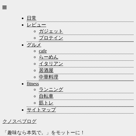
日常
レビュー
ガジェット
プロテイン
グルメ
cafe
らーめん
イタリアン
居酒屋
中華料理
fitness
ランニング
自転車
筋トレ
サイトマップ
クノスペブログ
「趣味なら本気で。」をモットーに！