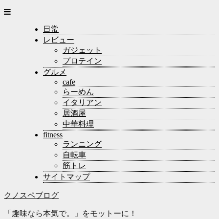
日常
レビュー
ガジェット
プロテイン
グルメ
cafe
らーめん
イタリアン
居酒屋
中華料理
fitness
ランニング
自転車
筋トレ
サイトマップ
クノスペブログ
「趣味なら本気で。」をモットーに！