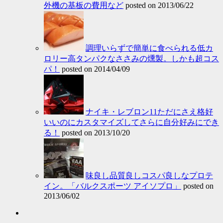
外機の基板の費用など
posted on 2013/06/22
調理いらずで簡単に食べられる低カ
ロリー高タンパクなささみの燻製。しかも超コス
パ！
posted on 2014/04/09
ナイキ・レブロン11ただにさえ格好
いいのにカスタマイズしてさらに自分好みにでき
る！
posted on 2013/10/20
味良し品質良しコスパ良しなプロテ
イン。「バルクスポーツ アイソプロ」
posted on
2013/06/02