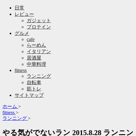
日常
レビュー
ガジェット
プロテイン
グルメ
cafe
らーめん
イタリアン
居酒屋
中華料理
fitness
ランニング
自転車
筋トレ
サイトマップ
ホーム
>
fitness
>
ランニング
>
やる気がでないラン 2015.8.28 ランニン