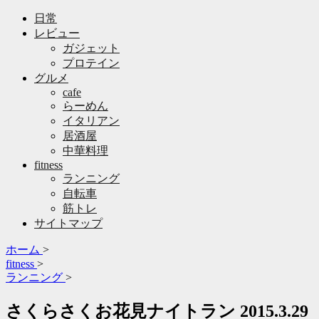
日常
レビュー
ガジェット
プロテイン
グルメ
cafe
らーめん
イタリアン
居酒屋
中華料理
fitness
ランニング
自転車
筋トレ
サイトマップ
ホーム
>
fitness
>
ランニング
>
さくらさくお花見ナイトラン 2015.3.29