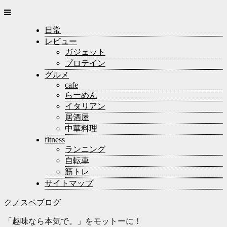
日常
レビュー
ガジェット
プロテイン
グルメ
cafe
らーめん
イタリアン
居酒屋
中華料理
fitness
ランニング
自転車
筋トレ
サイトマップ
クノスペブログ
「趣味なら本気で。」をモットーに！