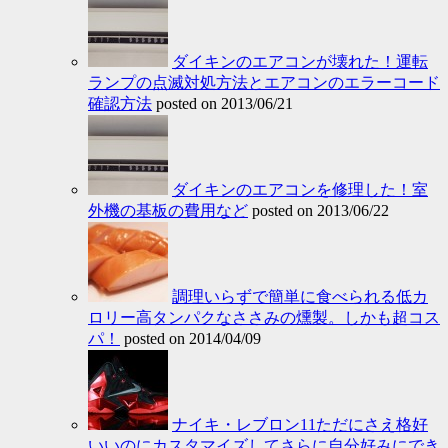
ダイキンのエアコンが壊れた！運転
ランプの点滅対処方法とエアコンのエラーコード
確認方法
posted on 2013/06/21
ダイキンのエアコンを修理した！室
外機の基板の費用など
posted on 2013/06/22
調理いらずで簡単に食べられる低カ
ロリー高タンパクなささみの燻製。しかも超コス
パ！
posted on 2014/04/09
ナイキ・レブロン11ただにさえ格好
いいのにカスタマイズしてさらに自分好みにでき