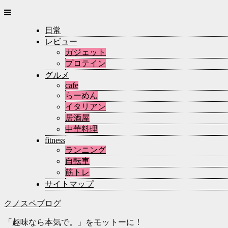
日常
レビュー
ガジェット
プロテイン
グルメ
cafe
らーめん
イタリアン
居酒屋
中華料理
fitness
ランニング
自転車
筋トレ
サイトマップ
クノスペブログ
「趣味なら本気で。」をモットーに！