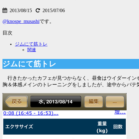
2013/08/15
2015/07/06
@knospe_musashi
です。
目次
ジムにて筋トレ
関連
ジムにて筋トレ
行きたかったカフェが見つからなく、昼食はウイダーイン
胸＆体感メインのトレーニングをしましたが、途中からバテ