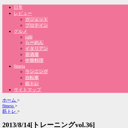
日常
レビュー
ガジェット
プロテイン
グルメ
cafe
らーめん
イタリアン
居酒屋
中華料理
fitness
ランニング
自転車
筋トレ
サイトマップ
ホーム
>
fitness
>
筋トレ
>
2013/8/14[トレーニングvol.36]