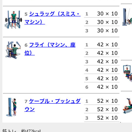
筋トレ 約472kcal