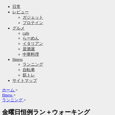
日常
レビュー
ガジェット
プロテイン
グルメ
cafe
らーめん
イタリアン
居酒屋
中華料理
fitness
ランニング
自転車
筋トレ
サイトマップ
ホーム
>
fitness
>
ランニング
>
金曜日恒例ラン＋ウォーキング