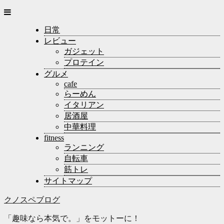
日常
レビュー
ガジェット
プロテイン
グルメ
cafe
らーめん
イタリアン
居酒屋
中華料理
fitness
ランニング
自転車
筋トレ
サイトマップ
クノスペブログ
「趣味なら本気で。」をモットーに！