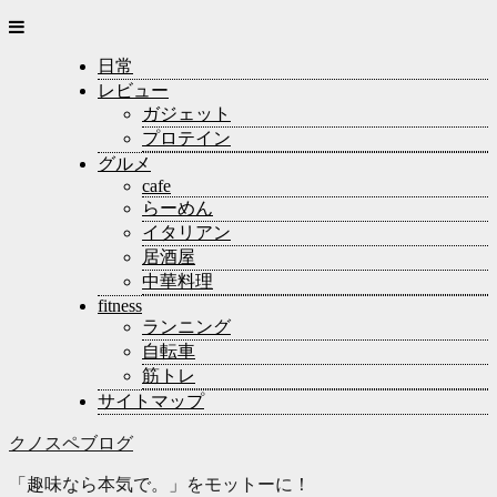
日常
レビュー
ガジェット
プロテイン
グルメ
cafe
らーめん
イタリアン
居酒屋
中華料理
fitness
ランニング
自転車
筋トレ
サイトマップ
クノスペブログ
「趣味なら本気で。」をモットーに！