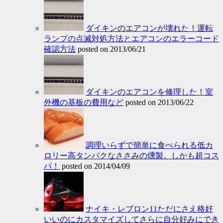
ダイキンのエアコンが壊れた！運転
ランプの点滅対処方法とエアコンのエラーコード
確認方法
posted on 2013/06/21
ダイキンのエアコンを修理した！室
外機の基板の費用など
posted on 2013/06/22
調理いらずで簡単に食べられる低カ
ロリー高タンパクなささみの燻製。しかも超コス
パ！
posted on 2014/04/09
ナイキ・レブロン11ただにさえ格好
いいのにカスタマイズしてさらに自分好みにでき