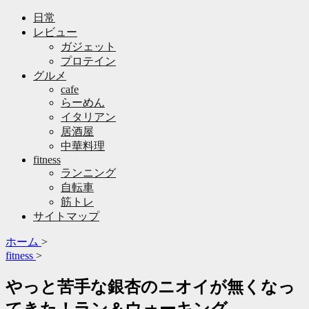
日常
レビュー
ガジェット
プロテイン
グルメ
cafe
らーめん
イタリアン
居酒屋
中華料理
fitness
ランニング
自転車
筋トレ
サイトマップ
ホーム
>
fitness
>
やっと苦手な銀杏のニオイが無くなっ
てきた！ラン＆ウォーキング