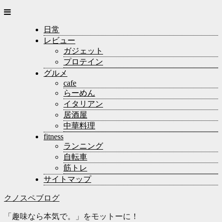
日常
レビュー
ガジェット
プロテイン
グルメ
cafe
らーめん
イタリアン
居酒屋
中華料理
fitness
ランニング
自転車
筋トレ
サイトマップ
クノスペブログ
「趣味なら本気で。」をモットーに！