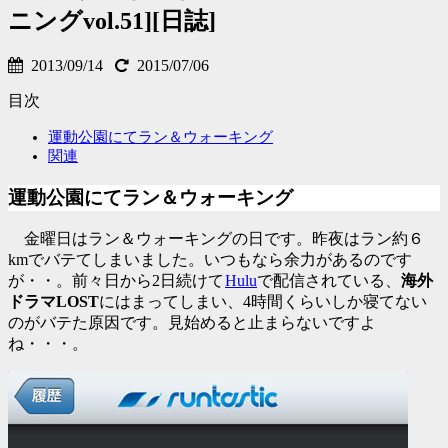
ニングvol.51][日誌]
2013/09/14
2015/07/06
目次
運動公園にてラン＆ウォーキング
関連
運動公園にてラン＆ウォーキング
金曜日はラン＆ウォーキングの日です。昨夜はラン約６
kmでバテてしまいました。いつもなら余力があるのです
が・・。前々日から2日続けて
Hulu
で配信されている、
海外
ドラマLOST
にはまってしまい、4時間くらいしか寝てない
のがバテた原因です。見始めると止まらないですよ
ね・・・。