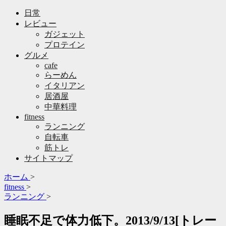
日常
レビュー
ガジェット
プロテイン
グルメ
cafe
らーめん
イタリアン
居酒屋
中華料理
fitness
ランニング
自転車
筋トレ
サイトマップ
ホーム
>
fitness
>
ランニング
>
睡眠不足で体力低下。2013/9/13[トレー