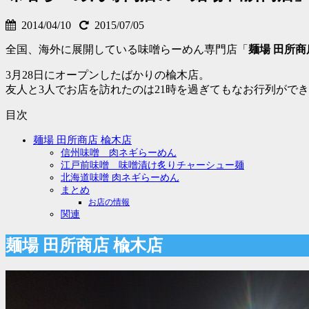
2014/04/10
2015/07/05
全国、海外に展開している味噌らーめん専門店「
麺場
田所商
3月28日にオープンしたばかりの楡木店。
友人と3人でお店を訪れたのは21時を過ぎてもなお行列がで
目次
麺場 田所商店 楡木店
信州味噌 肉ネギらーめん
江戸前味噌 味噌漬け炙りチャーシュー麺
北海道味噌 肉ネギらーめん
まとめ
お店の情報
関連
麺場 田所商店 楡木店