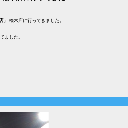
店
」 楡木店に行ってきました。
きてました。