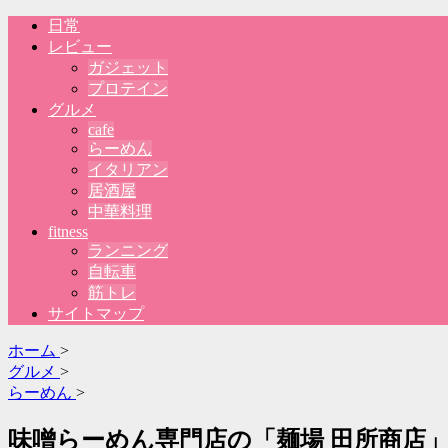
日常
レビュー
ガジェット
プロテイン
グルメ
cafe
らーめん
イタリアン
居酒屋
中華料理
fitness
ランニング
自転車
筋トレ
サイトマップ
ホーム
>
グルメ
>
らーめん
>
味噌らーめん専門店の「麺場 田所商店」