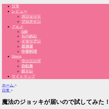
日常
レビュー
ガジェット
プロテイン
グルメ
cafe
らーめん
イタリアン
居酒屋
中華料理
fitness
ランニング
自転車
筋トレ
サイトマップ
ホーム
>
日常
>
魔法のジョッキが届いので試してみた