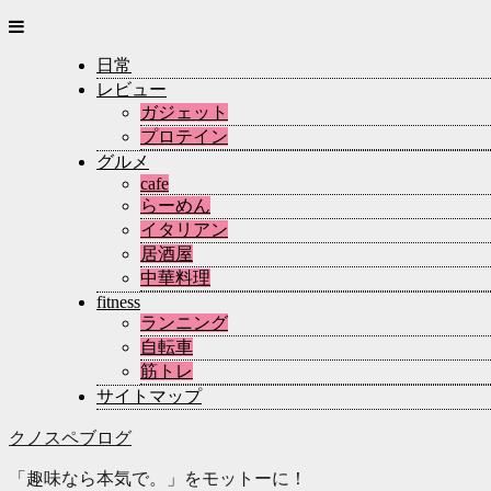
日常
レビュー
ガジェット
プロテイン
グルメ
cafe
らーめん
イタリアン
居酒屋
中華料理
fitness
ランニング
自転車
筋トレ
サイトマップ
クノスペブログ
「趣味なら本気で。」をモットーに！