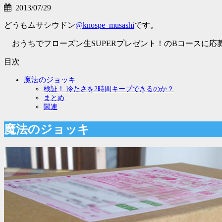
2013/07/29
どうもムサシウドン
@knospe_musashi
です。
おうちでフローズン生SUPERプレゼント！のBコースに応
目次
魔法のジョッキ
検証！ 冷たさを2時間キープできるのか？
まとめ
関連
魔法のジョッキ