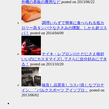
外機の基板の費用など
posted on 2013/06/22
調理いらずで簡単に食べられる低カ
ロリー高タンパクなささみの燻製。しかも超コス
パ！
posted on 2014/04/09
ナイキ・レブロン11ただにさえ格好
いいのにカスタマイズしてさらに自分好みにでき
る！
posted on 2013/10/20
味良し品質良しコスパ良しなプロテ
イン。「バルクスポーツ アイソプロ」
posted on
2013/06/02