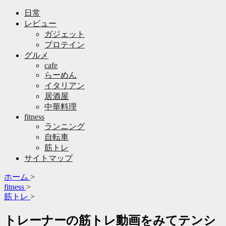
日常
レビュー
ガジェット
プロテイン
グルメ
cafe
らーめん
イタリアン
居酒屋
中華料理
fitness
ランニング
自転車
筋トレ
サイトマップ
ホーム
>
fitness
>
筋トレ
>
トレーナーの筋トレ動画をみてテンシ