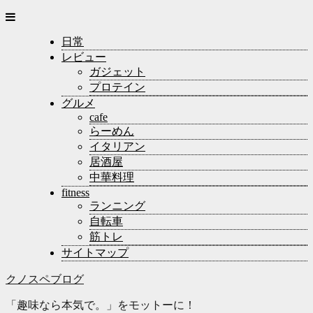
日常
レビュー
ガジェット
プロテイン
グルメ
cafe
らーめん
イタリアン
居酒屋
中華料理
fitness
ランニング
自転車
筋トレ
サイトマップ
クノスペブログ
「趣味なら本気で。」をモットーに！