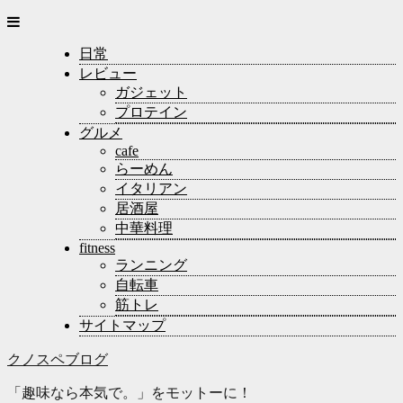
日常
レビュー
ガジェット
プロテイン
グルメ
cafe
らーめん
イタリアン
居酒屋
中華料理
fitness
ランニング
自転車
筋トレ
サイトマップ
クノスペブログ
「趣味なら本気で。」をモットーに！