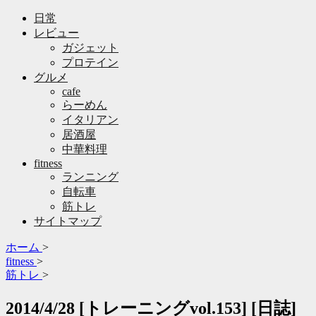
日常
レビュー
ガジェット
プロテイン
グルメ
cafe
らーめん
イタリアン
居酒屋
中華料理
fitness
ランニング
自転車
筋トレ
サイトマップ
ホーム
>
fitness
>
筋トレ
>
2014/4/28 [トレーニングvol.153] [日誌]