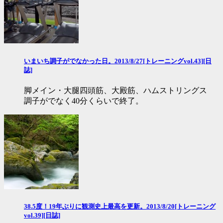
いまいち調子がでなかった日。2013/8/27[トレーニングvol.43][日
誌]
脚メイン・大腿四頭筋、大殿筋、ハムストリングス
調子がでなく40分くらいで終了。
38.5度！19年ぶりに観測史上最高を更新。2013/8/20[トレーニング
vol.39][日誌]