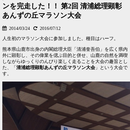
ンを完走した！！ 第2回 清浦総理顕彰
あんずの丘マラソン大会
2014/03/24
2016/07/12
人生初のマラソン大会に参加しました。種目はハーフ。
熊本県山鹿市出身の内閣総理大臣「清浦奎吾伯」を広く県内
外に顕彰し、その偉業を偲ぶ目的と併せ、山鹿の自然を満喫
しながらゆっくりのんびり楽しく走ることを大会の趣旨とし
た、「
清浦総理顕彰あんずの丘マラソン大会
」という大会で
す。