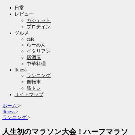
日常
レビュー
ガジェット
プロテイン
グルメ
cafe
らーめん
イタリアン
居酒屋
中華料理
fitness
ランニング
自転車
筋トレ
サイトマップ
ホーム
>
fitness
>
ランニング
>
人生初のマラソン大会！ハーフマラソ