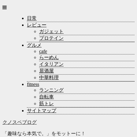
日常
レビュー
ガジェット
プロテイン
グルメ
cafe
らーめん
イタリアン
居酒屋
中華料理
fitness
ランニング
自転車
筋トレ
サイトマップ
クノスペブログ
「趣味なら本気で。」をモットーに！