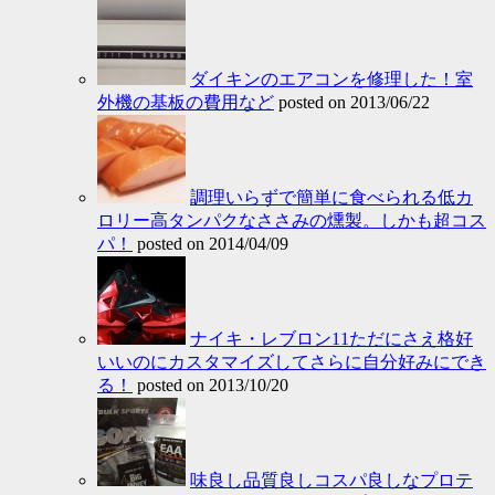
ダイキンのエアコンを修理した！室
外機の基板の費用など
posted on 2013/06/22
調理いらずで簡単に食べられる低カ
ロリー高タンパクなささみの燻製。しかも超コス
パ！
posted on 2014/04/09
ナイキ・レブロン11ただにさえ格好
いいのにカスタマイズしてさらに自分好みにでき
る！
posted on 2013/10/20
味良し品質良しコスパ良しなプロテ