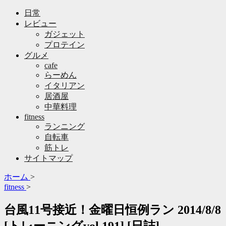
日常
レビュー
ガジェット
プロテイン
グルメ
cafe
らーめん
イタリアン
居酒屋
中華料理
fitness
ランニング
自転車
筋トレ
サイトマップ
ホーム
>
fitness
>
台風11号接近！金曜日恒例ラン 2014/8/8
[トレーニングvol.191] [日誌]