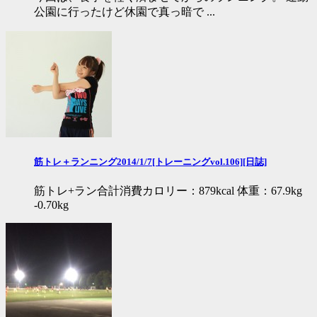
公園に行ったけど休園で真っ暗で ...
筋トレ＋ランニング2014/1/7[トレーニングvol.106][日誌]
筋トレ+ラン合計消費カロリー：879kcal 体重：67.9kg
-0.70kg