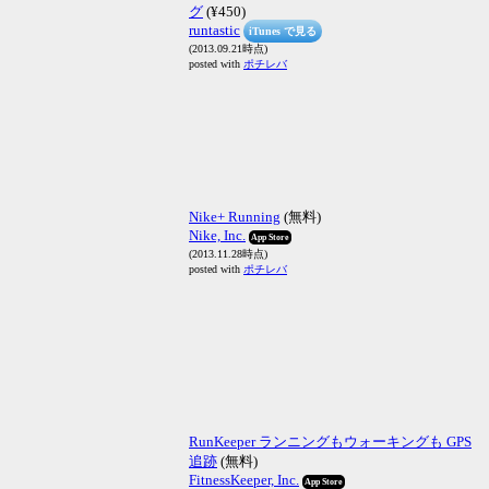
グ
(¥450)
runtastic
iTunes で見る
(2013.09.21時点)
posted with
ポチレバ
Nike+ Running
(無料)
Nike, Inc.
App Store
(2013.11.28時点)
posted with
ポチレバ
RunKeeper ランニングもウォーキングも GPS
追跡
(無料)
FitnessKeeper, Inc.
App Store