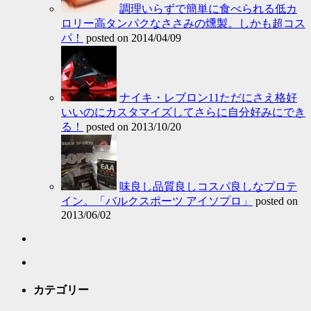
調理いらずで簡単に食べられる低カ
ロリー高タンパクなささみの燻製。しかも超コス
パ！
posted on 2014/04/09
ナイキ・レブロン11ただにさえ格好
いいのにカスタマイズしてさらに自分好みにでき
る！
posted on 2013/10/20
味良し品質良しコスパ良しなプロテ
イン。「バルクスポーツ アイソプロ」
posted on
2013/06/02
カテゴリー