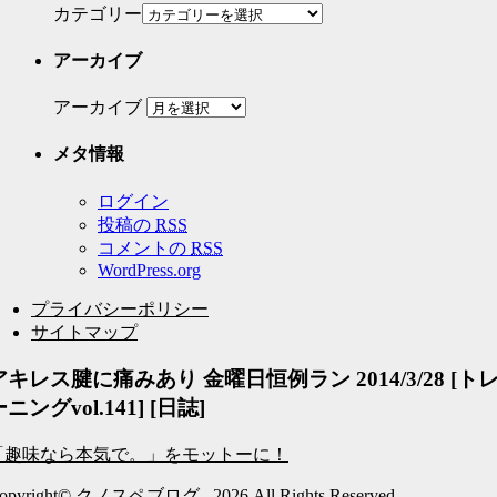
カテゴリー
アーカイブ
アーカイブ
メタ情報
ログイン
投稿の
RSS
コメントの
RSS
WordPress.org
プライバシーポリシー
サイトマップ
アキレス腱に痛みあり 金曜日恒例ラン 2014/3/28 [ト
ニングvol.141] [日誌]
「趣味なら本気で。」をモットーに！
opyright© クノスペブログ , 2026 All Rights Reserved.