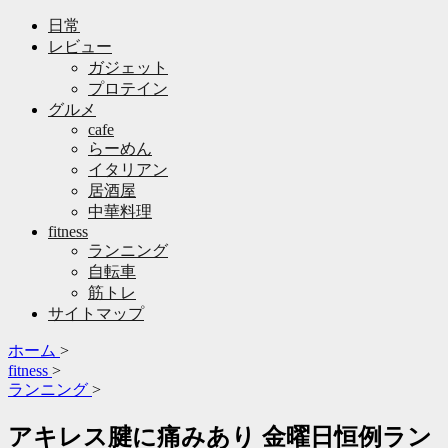
日常
レビュー
ガジェット
プロテイン
グルメ
cafe
らーめん
イタリアン
居酒屋
中華料理
fitness
ランニング
自転車
筋トレ
サイトマップ
ホーム
>
fitness
>
ランニング
>
アキレス腱に痛みあり 金曜日恒例ラン