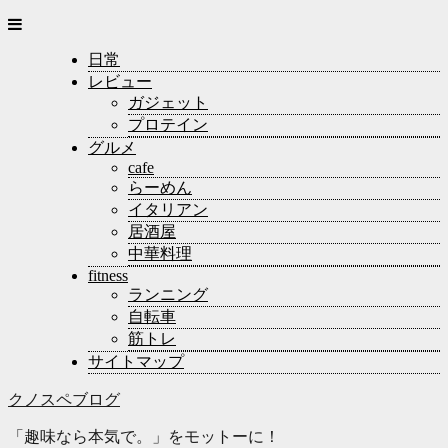
日常
レビュー
ガジェット
プロテイン
グルメ
cafe
らーめん
イタリアン
居酒屋
中華料理
fitness
ランニング
自転車
筋トレ
サイトマップ
クノスペブログ
「趣味なら本気で。」をモットーに！