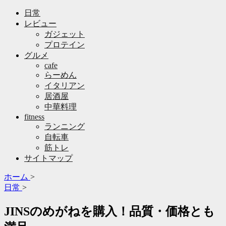
日常
レビュー
ガジェット
プロテイン
グルメ
cafe
らーめん
イタリアン
居酒屋
中華料理
fitness
ランニング
自転車
筋トレ
サイトマップ
ホーム
>
日常
>
JINSのめがねを購入！品質・価格とも