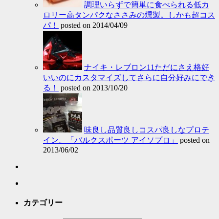
調理いらずで簡単に食べられる低カ
ロリー高タンパクなささみの燻製。しかも超コス
パ！
posted on 2014/04/09
ナイキ・レブロン11ただにさえ格好
いいのにカスタマイズしてさらに自分好みにでき
る！
posted on 2013/10/20
味良し品質良しコスパ良しなプロテ
イン。「バルクスポーツ アイソプロ」
posted on
2013/06/02
カテゴリー