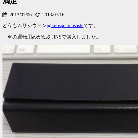
満足
2013/07/06
2013/07/16
どうもムサシウドン
@knospe_musashi
です。
車の運転用めがねをJINSで購入しました。