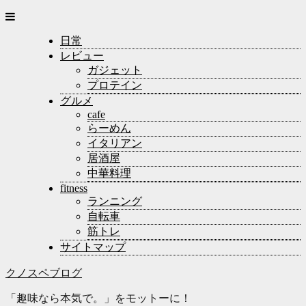
日常
レビュー
ガジェット
プロテイン
グルメ
cafe
らーめん
イタリアン
居酒屋
中華料理
fitness
ランニング
自転車
筋トレ
サイトマップ
クノスペブログ
「趣味なら本気で。」をモットーに！