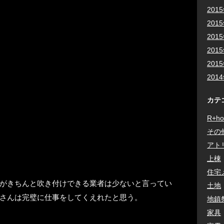
201
201
201
201
201
201
カテ
R+ho
その
アト
上棟
住宅
がきちんと吹き付けできる業者は少ないと言ってい
土地
さんは完璧に仕事をしてくえれたと思う。
地鎮
家具