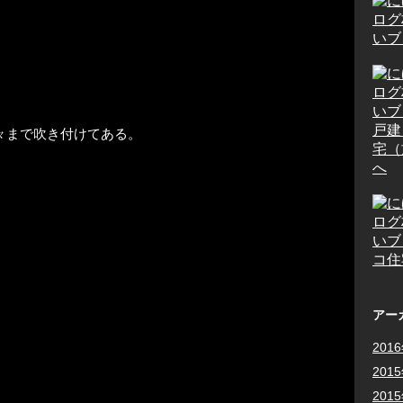
々まで吹き付けてある。
アー
201
201
201