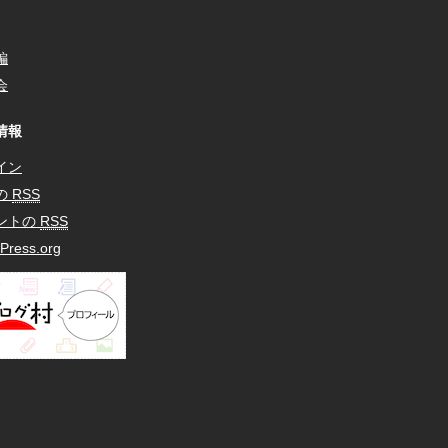
編
会
情報
イン
の
RSS
ントの
RSS
Press.org