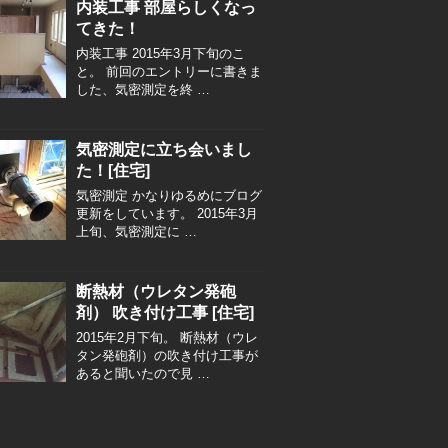
内装工事 部屋らしくなっ
てきた！
内装工事 2015年3月下旬のこ
と。 前回のエントリーに書きま
した、気密測定を終 …
気密測定に立ち会いまし
た！[住宅]
気密測定 かなりゆるめにブログ
更新をしています。 2015年3月
上旬、気密測定に …
断熱材（ウレタン発砲
剤） 吹き付け工事 [住宅]
2015年2月下旬。 断熱材（ウレ
タン発砲剤）の吹き付け工事が
あると聞いたので見 …