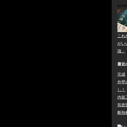
post
これ
がい
識」
最近
完成
外壁
し！
内装
気密
断熱