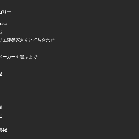
ゴリー
use
他
リエ建築家さんと打ち合わせ
メーカーを選ぶまで
祭
編
会
情報