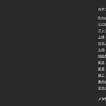
カテ
R+ho
その
アト
上棟
住宅
土地
地鎮
家具
家電
施工
番外
見学
メタ