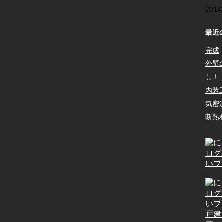
2014
最近
完成
外壁
し！
内装
気密
断熱