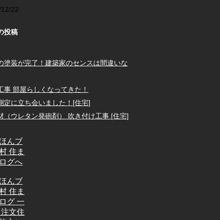
/12/22
の投稿
の塗装が完了！建築家のセンスは間違いな
工事 部屋らしくなってきた！
測定に立ち会いました！[住宅]
材（ウレタン発砲剤） 吹き付け工事 [住宅]