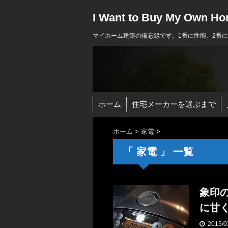
I Want to Buy My Own H
マイホーム建築の備忘録です。1番に性能、2番
ホーム
住宅メーカーを選ぶまで
ホーム
>
家電
>
「 家電 」 一覧
象印の
に甘
2015/0