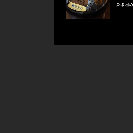
象印 極め
…