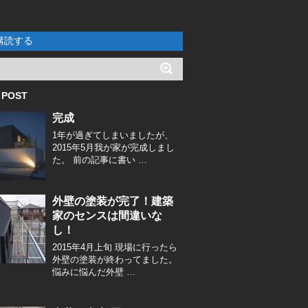
購読する
 POST
完成
1年が過ぎてしまいましたが、
2015年5月我が家が完成しまし
た。 前の記事に書い …
外壁の塗装が完了！建築
家のセンスは間違いな
し！
2015年4月上旬 現場に行ったら
外壁の塗装が終わってました。
悩みに悩んだ外壁 …