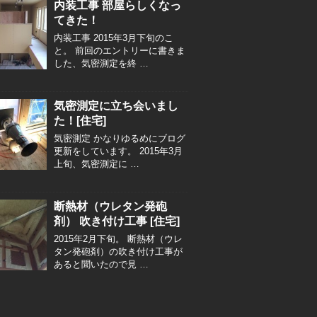
内装工事 部屋らしくなっ
てきた！
内装工事 2015年3月下旬のこ
と。 前回のエントリーに書きま
した、気密測定を終 …
気密測定に立ち会いまし
た！[住宅]
気密測定 かなりゆるめにブログ
更新をしています。 2015年3月
上旬、気密測定に …
断熱材（ウレタン発砲
剤） 吹き付け工事 [住宅]
2015年2月下旬。 断熱材（ウレ
タン発砲剤）の吹き付け工事が
あると聞いたので見 …