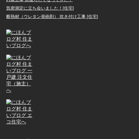
気密測定に立ち会いました！[住宅]
断熱材（ウレタン発砲剤） 吹き付け工事 [住宅]