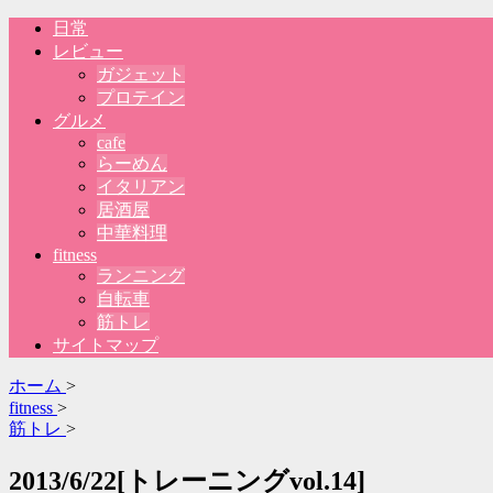
日常
レビュー
ガジェット
プロテイン
グルメ
cafe
らーめん
イタリアン
居酒屋
中華料理
fitness
ランニング
自転車
筋トレ
サイトマップ
ホーム
>
fitness
>
筋トレ
>
2013/6/22[トレーニングvol.14]