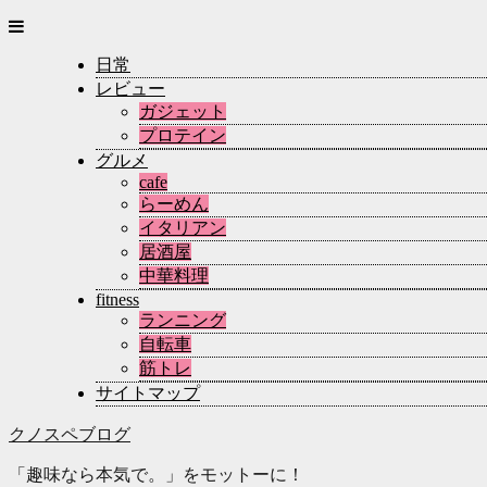
日常
レビュー
ガジェット
プロテイン
グルメ
cafe
らーめん
イタリアン
居酒屋
中華料理
fitness
ランニング
自転車
筋トレ
サイトマップ
クノスペブログ
「趣味なら本気で。」をモットーに！